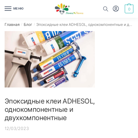
Skip
Skip
МЕНЮ
0
to
to
navigation
content
Главная
Блог
Эпоксидные клеи ADHESOL, однокомпонентные и двухкомпонентные
/
/
Эпоксидные клеи ADHESOL,
однокомпонентные и
двухкомпонентные
12/03/2023