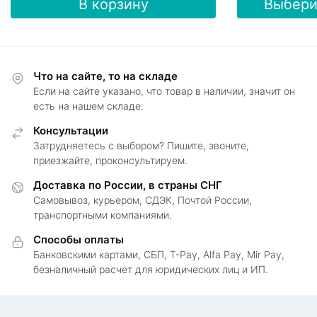
В корзину
Выбери
товар
имеет
несколько
вариаций.
Опции
Что на сайте, то на складе
можно
Если на сайте указано, что товар в наличии, значит он
выбрать
есть на нашем складе.
на
Консультации
странице
Затрудняетесь с выбором? Пишите, звоните,
товара.
приезжайте, проконсультируем.
Доставка по России, в страны СНГ
Самовывоз, курьером, СДЭК, Почтой России,
транспортными компаниями.
Способы оплаты
Банковскими картами, СБП, T-Pay, Alfa Pay, Mir Pay,
безналичный расчет для юридических лиц и ИП.