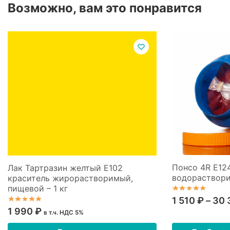
Возможно, вам это понравится
Понсо 4R Е12
Лак Тартразин желтый Е102
водораствори
краситель жирорастворимый,
пищевой – 1 кг
1 510
₽
–
30 
1 990
₽
в т.ч. НДС 5%
Этот