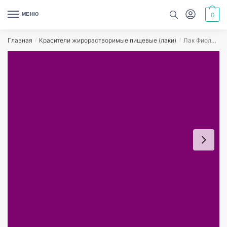
Skip
Skip
МЕНЮ
0
to
to
navigation
content
Главная
Красители жирорастворимые пищевые (лаки)
Лак Фиолетовый краситель жирорастворимый, пищевой – 1 кг
/
/