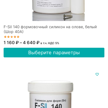
F-Sil 140 формовочный силикон на олове, белый
(Шор 40А)
Диапазон
1 160
₽
–
4 640
₽
в т.ч. НДС 5%
цен:
Этот
Выберите параметры
1
товар
имеет
160 ₽
несколько
–
вариаций.
4
Опции
640 ₽
можно
выбрать
на
странице