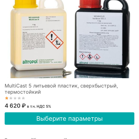
выбрать
на
странице
товара.
MultiCast 5 литьевой пластик, сверхбыстрый,
термостойкий
4 620
₽
в т.ч. НДС 5%
Этот
Выберите параметры
товар
имеет