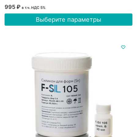
995
₽
в т.ч. НДС 5%
Этот
Выберите параметры
товар
имеет
несколько
вариаций.
Опции
можно
выбрать
на
странице
товара.