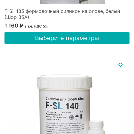
F-Sil 135 формовочный силикон на олове, белый
(Шор 35А)
1 160
₽
в т.ч. НДС 5%
Этот
Выберите параметры
товар
имеет
несколько
вариаций.
Опции
можно
выбрать
на
странице
товара.