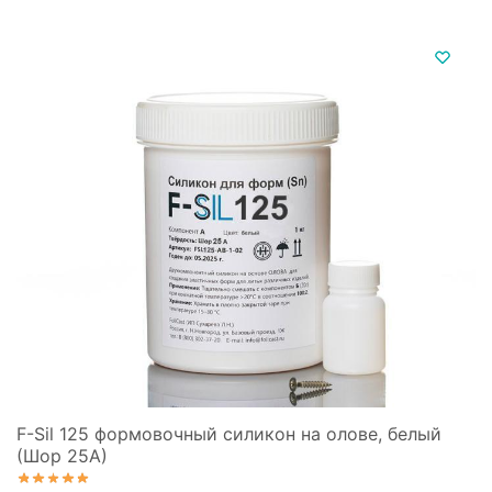
имеет
160 ₽
несколько
–
вариаций.
4
Опции
640 ₽
можно
выбрать
на
странице
товара.
F-Sil 125 формовочный силикон на олове, белый
(Шор 25А)