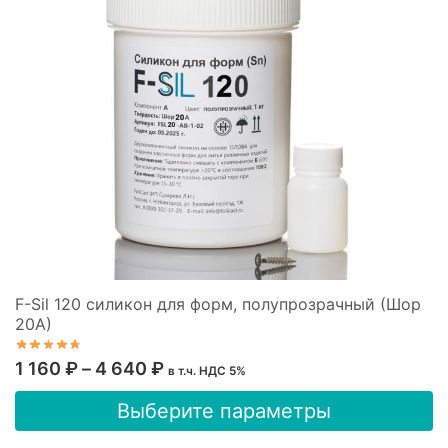
640 ₽
можно
выбрать
на
странице
товара.
F-Sil 120 силикон для форм, полупрозрачный (Шор
20А)
Диапазон
1 160
₽
–
4 640
₽
в т.ч. НДС 5%
цен:
Этот
Выберите параметры
1
товар