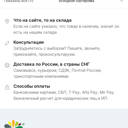
несколько
Показаны все (11)
вариаций.
Опции
Что на сайте, то на складе
можно
Если на сайте указано, что товар в наличии, значит он
выбрать
есть на нашем складе.
на
странице
Консультации
товара.
Затрудняетесь с выбором? Пишите, звоните,
приезжайте, проконсультируем.
Доставка по России, в страны СНГ
Самовывоз, курьером, СДЭК, Почтой России,
транспортными компаниями.
Способы оплаты
Банковскими картами, СБП, T-Pay, Alfa Pay, Mir Pay,
безналичный расчет для юридических лиц и ИП.