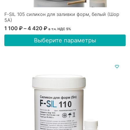
F-SIL 105 силикон для заливки форм, белый (Шор
5А)
Диапазон
1 100
₽
–
4 420
₽
в т.ч. НДС 5%
цен:
Этот
Выберите параметры
1
товар
имеет
100 ₽
несколько
–
вариаций.
4
Опции
420 ₽
можно
выбрать
на
странице
товара.