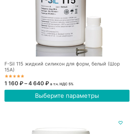
товара.
F-Sil 115 жидкий силикон для форм, белый (Шор
15А)
Диапазон
1 160
₽
–
4 640
₽
в т.ч. НДС 5%
цен:
Этот
Выберите параметры
1
товар
имеет
160 ₽
несколько
–
вариаций.
4
Опции