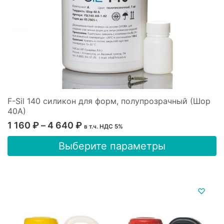
товара.
F-Sil 140 силикон для форм, полупрозрачный (Шор
40А)
Диапазон
1 160
₽
–
4 640
₽
в т.ч. НДС 5%
цен:
Этот
Выберите параметры
1
товар
имеет
160 ₽
несколько
–
вариаций.
4
Опции
640 ₽
можно