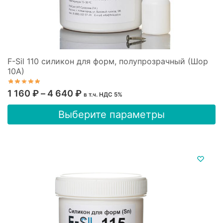
F-Sil 110 силикон для форм, полупрозрачный (Шор
10А)
Диапазон
1 160
₽
–
4 640
₽
в т.ч. НДС 5%
цен:
Этот
Выберите параметры
1
товар
имеет
160 ₽
несколько
–
вариаций.
4
Опции
640 ₽
можно
выбрать
на
странице