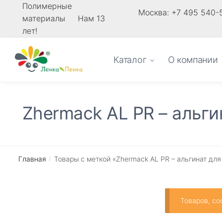
Skip
Skip
Полимерные
Москва: +7 495 540-
материалы Нам 13
to
to
лет!
navigation
content
Каталог
О компании
Zhermack AL PR – альги
Главная
Товары с меткой «Zhermack AL PR – альгинат для
/
Товаров, со