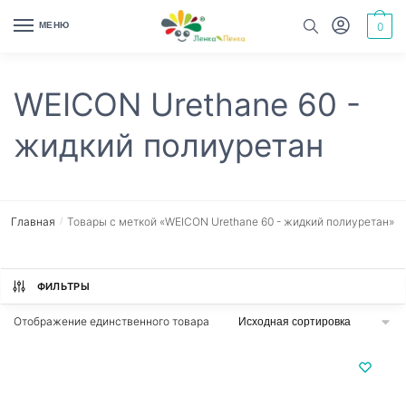
Skip
Skip
МЕНЮ
0
to
to
navigation
content
WEICON Urethane 60 -
жидкий полиуретан
Главная
Товары с меткой «WEICON Urethane 60 - жидкий полиуретан»
/
ФИЛЬТРЫ
Отображение единственного товара