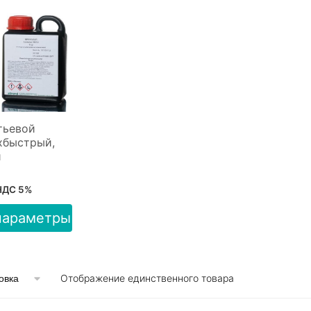
итьевой
хбыстрый,
й
 НДС 5%
параметры
Отображение единственного товара