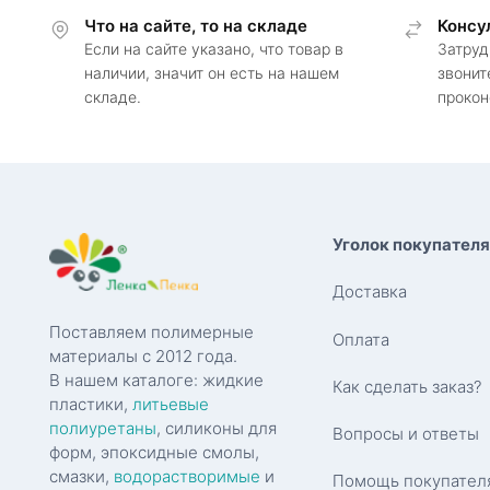
Что на сайте, то на складе
можно
Консу
Если на сайте указано, что товар в
Затруд
выбрать
наличии, значит он есть на нашем
звонит
на
складе.
прокон
странице
товара.
Уголок покупателя
Доставка
Поставляем полимерные
Оплата
материалы с 2012 года.
В нашем каталоге: жидкие
Как сделать заказ?
пластики,
литьевые
полиуретаны
, силиконы для
Вопросы и ответы
форм, эпоксидные смолы,
смазки,
водорастворимые
и
Помощь покупател