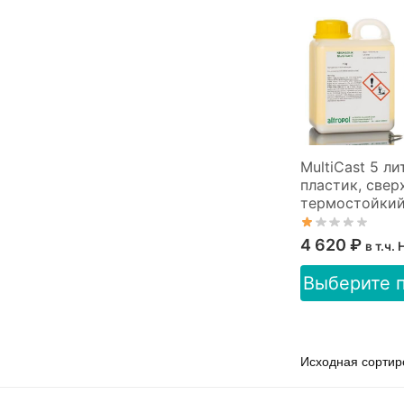
MultiCast 5 л
пластик, свер
термостойки
4 620
₽
в т.ч.
Этот
Выберите 
товар
имеет
несколько
вариаций.
Опции