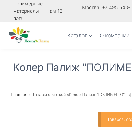
Skip
Skip
Полимерные
Москва: +7 495 540-
материалы Нам 13
to
to
лет!
navigation
content
Каталог
О компании
Колер Палиж "ПОЛИМЕР
Главная
Товары с меткой «Колер Палиж "ПОЛИМЕР О" - 
/
Товаров, со