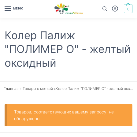
Skip
Skip
МЕНЮ
0
to
to
navigation
content
Колер Палиж
"ПОЛИМЕР О" - желтый
оксидный
Главная
Товары с меткой «Колер Палиж "ПОЛИМЕР О" - желтый оксидный»
/
Товаров, соответствующих вашему запросу, не
обнаружено.